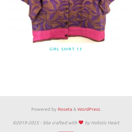
GIRL SHIRT 13
LER MAIS
Powered by
Roseta
&
WordPress
.
©2019-2025 - Site crafted with
by Holistic Heart