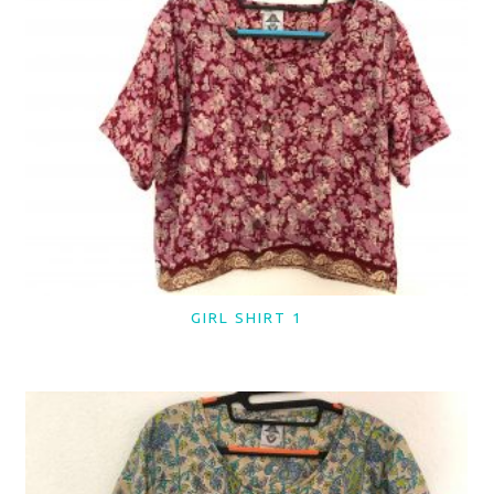
GIRL SHIRT 1
LER MAIS